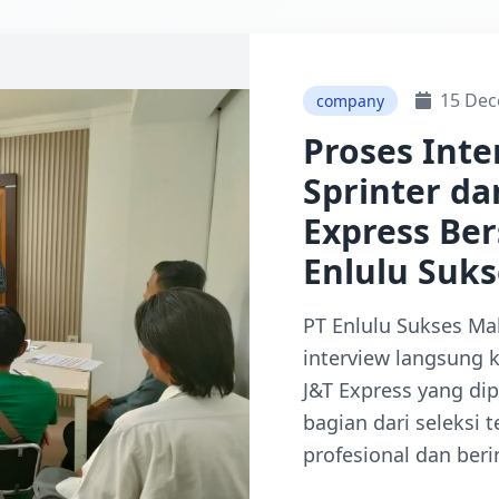
15 Dec
company
Proses Inte
Sprinter da
Express Be
Enlulu Suk
PT Enlulu Sukses M
interview langsung k
J&T Express yang dip
bagian dari seleksi 
profesional dan beri